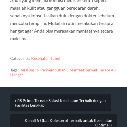
Anda yang memiliki kondisi medis tertentu seperti
masalah kulit atau gangguan peredaran darah,
sebaiknya konsultasikan dulu dengan dokter sebelum
mencoba terapi ini. Mulailah rutin melakukan terapi air
hangat agar Anda bisa merasakan manfaatnya secara
maksimal.
Categories:
Kesehatan Tubuh
Tags:
Relaksasi & Penyembuhan 5 Manfaat Terbaik Terapi Air
Hangat
« RS Prima Ternate Solusi Kesehatan Terbaik dengan
Fasilitas Lengkap
Kenali 5 Obat Kolesterol Terbaik untuk Kesehatan
Optimal »