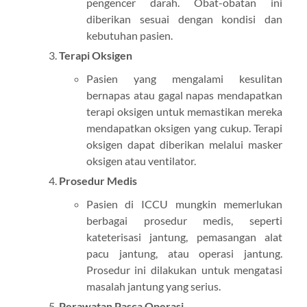
pengencer darah. Obat-obatan ini
diberikan sesuai dengan kondisi dan
kebutuhan pasien.
Terapi Oksigen
Pasien yang mengalami kesulitan
bernapas atau gagal napas mendapatkan
terapi oksigen untuk memastikan mereka
mendapatkan oksigen yang cukup. Terapi
oksigen dapat diberikan melalui masker
oksigen atau ventilator.
Prosedur Medis
Pasien di ICCU mungkin memerlukan
berbagai prosedur medis, seperti
kateterisasi jantung, pemasangan alat
pacu jantung, atau operasi jantung.
Prosedur ini dilakukan untuk mengatasi
masalah jantung yang serius.
Perawatan Pasca Operasi