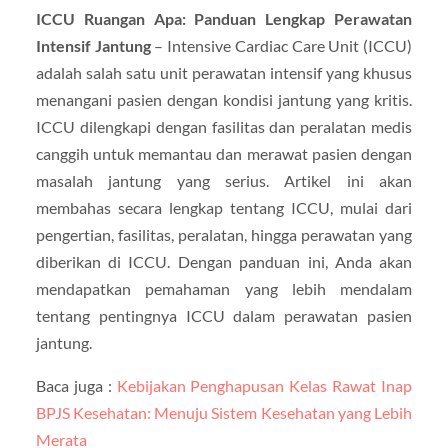
ICCU Ruangan Apa: Panduan Lengkap Perawatan
Intensif Jantung
– Intensive Cardiac Care Unit (ICCU)
adalah salah satu unit perawatan intensif yang khusus
menangani pasien dengan kondisi jantung yang kritis.
ICCU dilengkapi dengan fasilitas dan peralatan medis
canggih untuk memantau dan merawat pasien dengan
masalah jantung yang serius. Artikel ini akan
membahas secara lengkap tentang ICCU, mulai dari
pengertian, fasilitas, peralatan, hingga perawatan yang
diberikan di ICCU. Dengan panduan ini, Anda akan
mendapatkan pemahaman yang lebih mendalam
tentang pentingnya ICCU dalam perawatan pasien
jantung.
Baca juga :
Kebijakan Penghapusan Kelas Rawat Inap
BPJS Kesehatan: Menuju Sistem Kesehatan yang Lebih
Merata