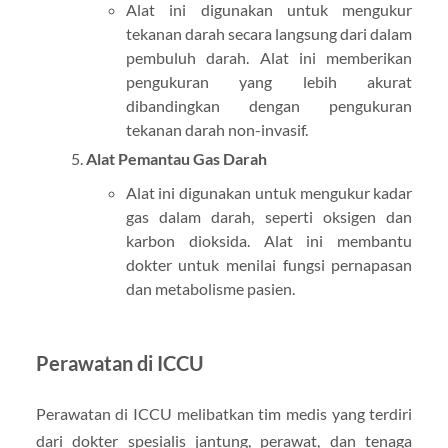
Alat ini digunakan untuk mengukur
tekanan darah secara langsung dari dalam
pembuluh darah. Alat ini memberikan
pengukuran yang lebih akurat
dibandingkan dengan pengukuran
tekanan darah non-invasif.
Alat Pemantau Gas Darah
Alat ini digunakan untuk mengukur kadar
gas dalam darah, seperti oksigen dan
karbon dioksida. Alat ini membantu
dokter untuk menilai fungsi pernapasan
dan metabolisme pasien.
Perawatan di ICCU
Perawatan di ICCU melibatkan tim medis yang terdiri
dari dokter spesialis jantung, perawat, dan tenaga