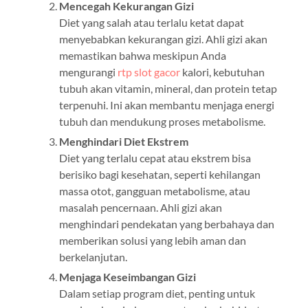
Mencegah Kekurangan Gizi
Diet yang salah atau terlalu ketat dapat
menyebabkan kekurangan gizi. Ahli gizi akan
memastikan bahwa meskipun Anda
mengurangi
rtp slot gacor
kalori, kebutuhan
tubuh akan vitamin, mineral, dan protein tetap
terpenuhi. Ini akan membantu menjaga energi
tubuh dan mendukung proses metabolisme.
Menghindari Diet Ekstrem
Diet yang terlalu cepat atau ekstrem bisa
berisiko bagi kesehatan, seperti kehilangan
massa otot, gangguan metabolisme, atau
masalah pencernaan. Ahli gizi akan
menghindari pendekatan yang berbahaya dan
memberikan solusi yang lebih aman dan
berkelanjutan.
Menjaga Keseimbangan Gizi
Dalam setiap program diet, penting untuk