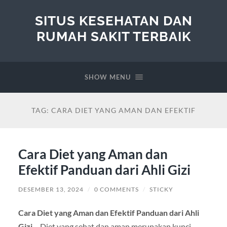
SITUS KESEHATAN DAN
RUMAH SAKIT TERBAIK
SHOW MENU
TAG:
CARA DIET YANG AMAN DAN EFEKTIF
Cara Diet yang Aman dan
Efektif Panduan dari Ahli Gizi
DESEMBER 13, 2024
/
0 COMMENTS
/
STICKY
Cara Diet yang Aman dan Efektif Panduan dari Ahli
Gizi
– Diet yang sehat dan aman merupakan kunci