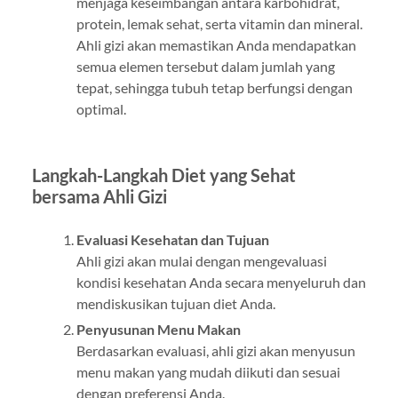
menjaga keseimbangan antara karbohidrat,
protein, lemak sehat, serta vitamin dan mineral.
Ahli gizi akan memastikan Anda mendapatkan
semua elemen tersebut dalam jumlah yang
tepat, sehingga tubuh tetap berfungsi dengan
optimal.
Langkah-Langkah Diet yang Sehat
bersama Ahli Gizi
Evaluasi Kesehatan dan Tujuan
Ahli gizi akan mulai dengan mengevaluasi
kondisi kesehatan Anda secara menyeluruh dan
mendiskusikan tujuan diet Anda.
Penyusunan Menu Makan
Berdasarkan evaluasi, ahli gizi akan menyusun
menu makan yang mudah diikuti dan sesuai
dengan preferensi Anda.