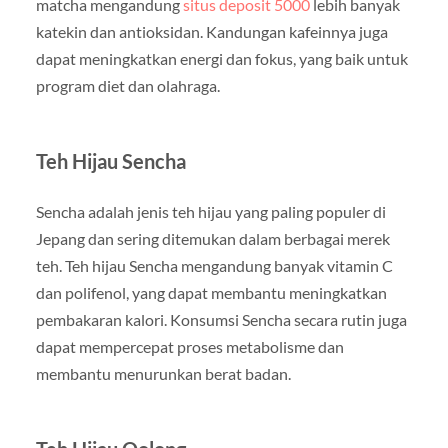
matcha mengandung
situs deposit 5000
lebih banyak
katekin dan antioksidan. Kandungan kafeinnya juga
dapat meningkatkan energi dan fokus, yang baik untuk
program diet dan olahraga.
Teh Hijau Sencha
Sencha adalah jenis teh hijau yang paling populer di
Jepang dan sering ditemukan dalam berbagai merek
teh. Teh hijau Sencha mengandung banyak vitamin C
dan polifenol, yang dapat membantu meningkatkan
pembakaran kalori. Konsumsi Sencha secara rutin juga
dapat mempercepat proses metabolisme dan
membantu menurunkan berat badan.